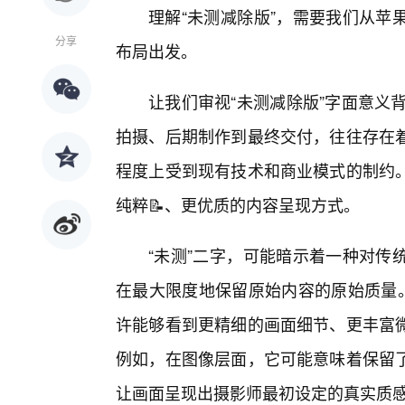
理解“未测减除版”，需要我们从苹
分享
布局出发。
让我们审视“未测减除版”字面意义
拍摄、后期制作到最终交付，往往存在
程度上受到现有技术和商业模式的制约
纯粹📝、更优质的内容呈现方式。
“未测”二字，可能暗示着一种对传
在最大限度地保留原始内容的原始质量。
许能够看到更精细的画面细节、更丰富
例如，在图像层面，它可能意味着保留
让画面呈现出摄影师最初设定的真实质