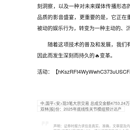
刻洞察，以及一种对未来媒体传播形态
品质的影音盛宴，更重要的是，它正在
被动的娱乐行为，转变为一种主动的、
随着这项技术的普及和发展，我们
因此而发生深刻而持久的🔥变革。
活动：【
hKszRFt4WyWwhC373uUSCF
中,国平<安>现3笔大宗交易 总成交金额4753.24
双林{股}份：2025年底线性关节模组预计达产
声明：证券时报力求信息真实、准确，文章提及内