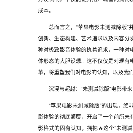
成本。
总而言之，“苹果电影未测减除版”
创新、生态构建、艺术追求以及内容分发
种对极致影音体验的执着追求，一种对电
体形态的大胆设想。这不仅仅是对现有电
革，将重塑我们对电影的认知，以及我
沉浸与超越：“未测减除版”电影带
“苹果电影未测减除版”的出现，绝
影体验的彻底颠覆，开启了一个前所未有
影格式的固有认知，拥抱🔥这个“未测