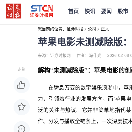
首页
快讯
要闻
股市
您当前的位置：
证券时报
>
公司
>
正文
苹果电影未测减除版：
来源：证券时报网
作者：冯伟光
2026-02-08 
解构“未测减除版”：苹果电影的
点赞
在瞬息万变的数字娱乐浪潮中，苹果
力，引领着行业的发展方向。而“苹果电
泛的关注与热议。它并非简单地指代某
作、分发与播放全链条上，一次深度技