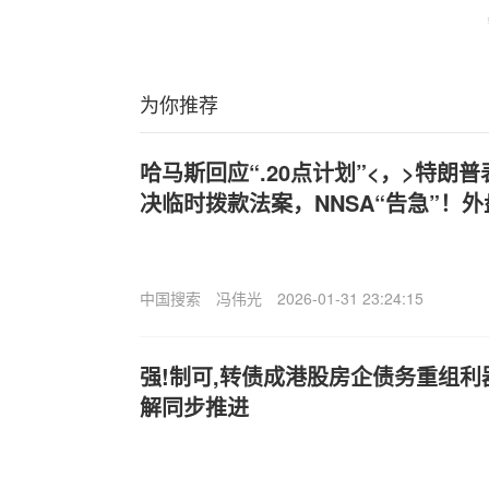
为你推荐
哈马斯回应“.20点计划”<，>特朗
决临时拨款法案，NNSA“告急”！
中国搜索
冯伟光
2026-01-31 23:24:15
强!制可,转债成港股房企债务重组利
解同步推进